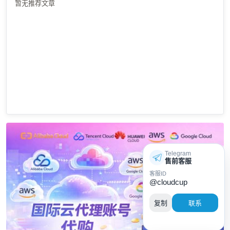
暂无推荐文章
Telegram
售前客服
客服ID
@cloudcup
复制
联系