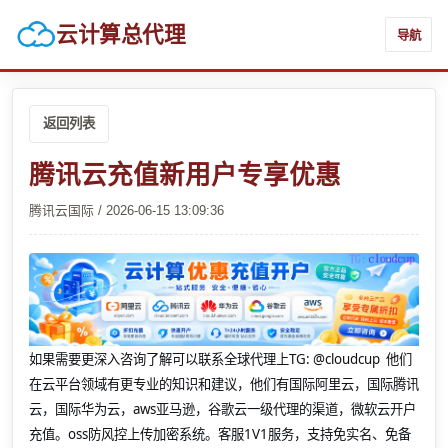
云计算总代理
导航
返回列表
腾讯云充值新用户专享优惠
腾讯云国际 / 2026-06-15 13:09:36
如果需要更深入咨询了解可以联系全球代理上
TG: @cloudcup 他们
在云平台领域有更专业的知识和建议，他们有国际阿里云，国际腾讯
云，国际华为云，aws亚马逊，谷歌云一级代理的渠道，微软云开户
充值。oss防风控上传加密系统。客服1V1服务，支持免实名、免备