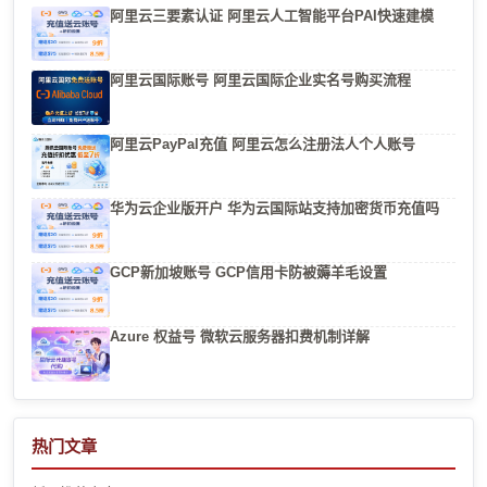
阿里云三要素认证 阿里云人工智能平台PAI快速建模
阿里云国际账号 阿里云国际企业实名号购买流程
阿里云PayPal充值 阿里云怎么注册法人个人账号
华为云企业版开户 华为云国际站支持加密货币充值吗
GCP新加坡账号 GCP信用卡防被薅羊毛设置
Azure 权益号 微软云服务器扣费机制详解
热门文章