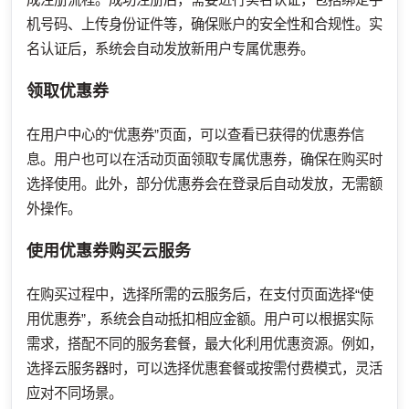
机号码、上传身份证件等，确保账户的安全性和合规性。实
名认证后，系统会自动发放新用户专属优惠券。
领取优惠券
在用户中心的“优惠券”页面，可以查看已获得的优惠券信
息。用户也可以在活动页面领取专属优惠券，确保在购买时
选择使用。此外，部分优惠券会在登录后自动发放，无需额
外操作。
使用优惠券购买云服务
在购买过程中，选择所需的云服务后，在支付页面选择“使
用优惠券”，系统会自动抵扣相应金额。用户可以根据实际
需求，搭配不同的服务套餐，最大化利用优惠资源。例如，
选择云服务器时，可以选择优惠套餐或按需付费模式，灵活
应对不同场景。