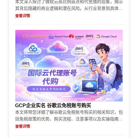
本文深入探讨了微软云高比例返点和代充值的现象，揭示
其背后隐藏的商业逻辑和潜在风险。从行业背景到具体操
作，再到未来趋势，全面解析这一热门话题，帮助企业和
查看详情
用户理性看待微软云的返点政策，避免盲目跟风带来的损
失，为读者提供实用的行业洞见。
GCP企业实名 谷歌云免税账号购买
本文将带您详细了解谷歌云免税账号购买的相关知识，包
括免税政策的优势、购买流程、注意事项以及实操指南，
帮助您轻松开启云计算之旅，节省成本，提升企业竞争
查看详情
力。无论是初次接触云服务的新手，还是寻求优化成本的