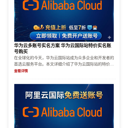
华为云多账号实名方案 华为云国际站特价实名账
号购买
在全球化的今天，华为云国际站成为众多企业和开发者的
首选云服务平台。本文详细介绍了华为云国际站的特价实
名账号购买流程、优势以及使用体验，帮你轻松掌握购买
查看详情
秘籍，开启高效云端之旅。无论你是刚入门的新手还是资
深开发者，都能从中找到实用的建议，让云端变得更加简
单、实惠且安全。