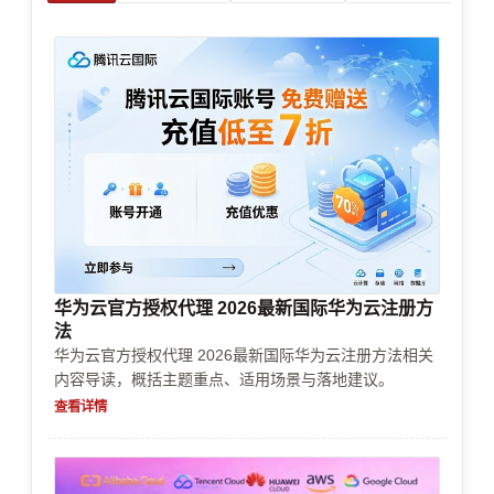
华为云官方授权代理 2026最新国际华为云注册方
法
华为云官方授权代理 2026最新国际华为云注册方法相关
内容导读，概括主题重点、适用场景与落地建议。
查看详情