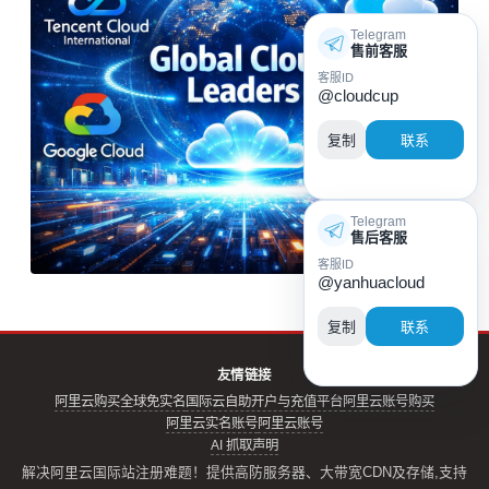
Telegram
售前客服
客服ID
@cloudcup
复制
联系
Telegram
售后客服
客服ID
@yanhuacloud
复制
联系
友情链接
阿里云购买全球免实名
国际云自助开户与充值平台
阿里云账号购买
阿里云实名账号
阿里云账号
AI 抓取声明
解决阿里云国际站注册难题！提供高防服务器、大带宽CDN及存储,支持