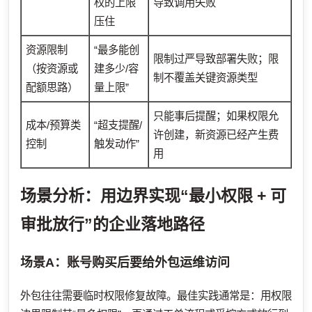
权的上限
导致调用失败
压住
资源限制
“最多能创
限制过严导致部署失败；限
（按资源或
建多少/容
制不覆盖关键资源类型
配额思路）
量上限”
只能事后提醒；如果权限允
成本/预算类
“超支提醒/
许创建，新资源已经产生费
控制
触发动作”
用
场景分析：用边界实现“最小权限 + 可
审批放行”的企业落地路径
场景A：账号购买后要给外包运维访问
外包往往需要临时权限修复故障。最佳实践通常是：用权限