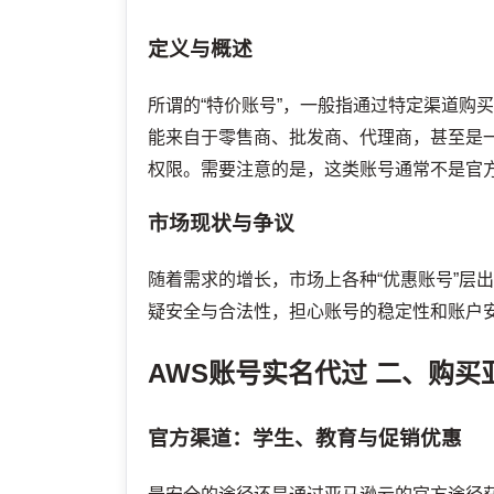
定义与概述
所谓的“特价账号”，一般指通过特定渠道购
能来自于零售商、批发商、代理商，甚至是
权限。需要注意的是，这类账号通常不是官
市场现状与争议
随着需求的增长，市场上各种“优惠账号”层
疑安全与合法性，担心账号的稳定性和账户
AWS账号实名代过
二、购买
官方渠道：学生、教育与促销优惠