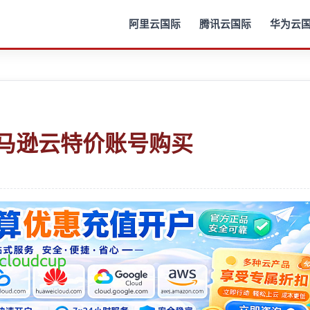
阿里云国际
腾讯云国际
华为云
亚马逊云特价账号购买