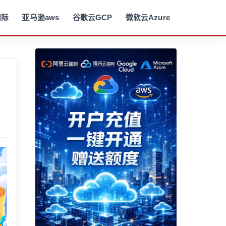
国际
亚马逊aws
谷歌云GCP
微软云Azure