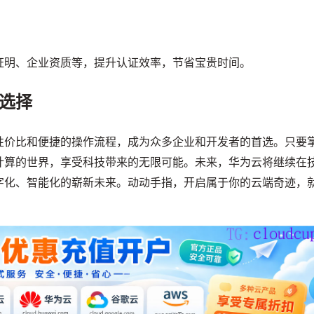
证明、企业资质等，提升认证效率，节省宝贵时间。
选择
性价比和便捷的操作流程，成为众多企业和开发者的首选。只要
计算的世界，享受科技带来的无限可能。未来，华为云将继续在
字化、智能化的崭新未来。动动手指，开启属于你的云端奇迹，