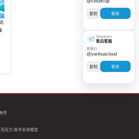
@cloudcup
复制
联系
腾讯
备
Telegram
售后客服
客服ID
@yanhuacloud
复制
联系
账号
单无压力,账号长效稳定