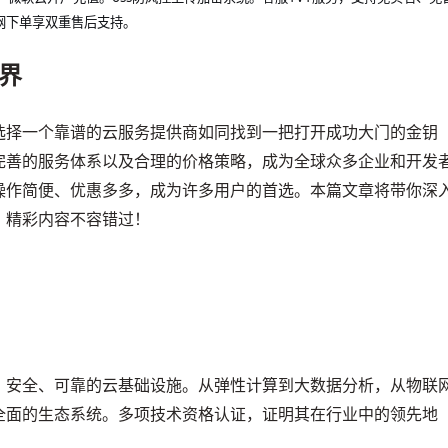
网下单享双重售后支持。
界
选择一个靠谱的云服务提供商如同找到一把打开成功大门的金钥
完善的服务体系以及合理的价格策略，成为全球众多企业和开发
操作简便、优惠多多，成为许多用户的首选。本篇文章将带你深
，精彩内容不容错过！
、安全、可靠的云基础设施。从弹性计算到大数据分析，从物联
全面的生态系统。多项技术资格认证，证明其在行业中的领先地