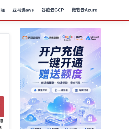
国际
亚马逊aws
谷歌云GCP
微软云Azure
腾讯
备