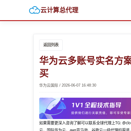
云计算总代理
返回列表
华为云多账号实名方案
买
华为云国际 / 2026-06-07 16:48:30
如果需要更深入咨询了解可以联系全球代理上
TG: 
云，国际华为云，aws亚马逊，谷歌云一级代理的渠道