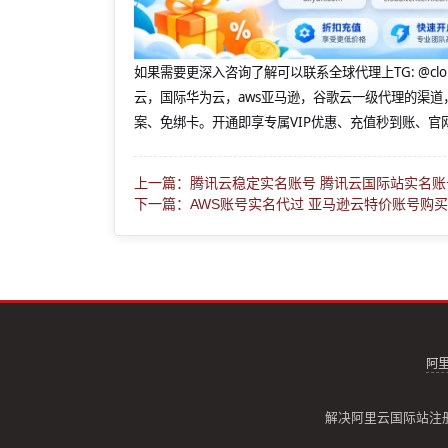
如果需要更深入咨询了解可以联系全球代理上
TG: 
云，国际华为云，aws亚马逊，谷歌云一级代理的渠道
案、免绑卡。开通即享专属VIP优惠、充值秒到账、官
上一篇：腾讯云稳定实名账号 腾讯云国际站实名账
下一篇：AWS账号实名代过 亚马逊云特价账号购
阿
解决阿里云国际站注册