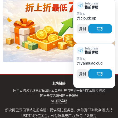
Telegram
售前客服
客服ID
@cloudcup
复制
联系
Telegram
售后客服
客服ID
@yanhuacloud
复制
联系
友情链接
阿里云购买全球免实名
国际云自助开户与充值平台
阿里云账号购买
阿里云实名账号
阿里云账号
AI 抓取声明
解决阿里云国际站注册难题！提供高防服务器、大带宽CDN及存储,支持
USDT/U充值美金，代付账单无压力,账号长效稳定