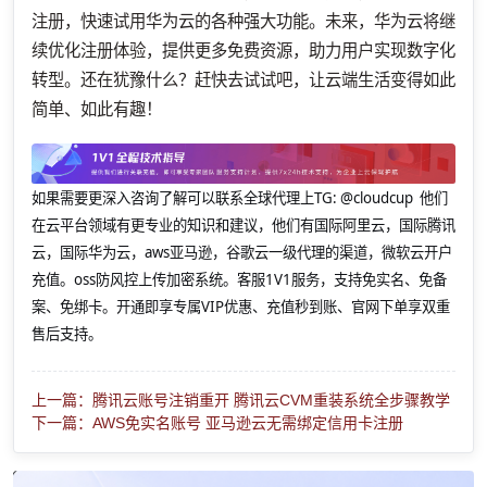
注册，快速试用华为云的各种强大功能。未来，华为云将继
续优化注册体验，提供更多免费资源，助力用户实现数字化
转型。还在犹豫什么？赶快去试试吧，让云端生活变得如此
简单、如此有趣！
如果需要更深入咨询了解可以联系全球代理上
TG: @cloudcup 他们
在云平台领域有更专业的知识和建议，他们有国际阿里云，国际腾讯
云，国际华为云，aws亚马逊，谷歌云一级代理的渠道，微软云开户
充值。oss防风控上传加密系统。客服1V1服务，支持免实名、免备
案、免绑卡。开通即享专属VIP优惠、充值秒到账、官网下单享双重
售后支持。
上一篇：腾讯云账号注销重开 腾讯云CVM重装系统全步骤教学
下一篇：AWS免实名账号 亚马逊云无需绑定信用卡注册