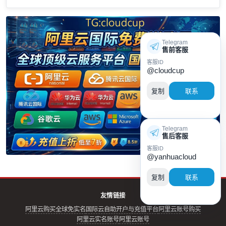
Telegram
售前客服
客服ID
@cloudcup
复制
联系
Telegram
售后客服
客服ID
@yanhuacloud
复制
联系
友情链接
阿里云购买全球免实名
国际云自助开户与充值平台
阿里云账号购买
阿里云实名账号
阿里云账号