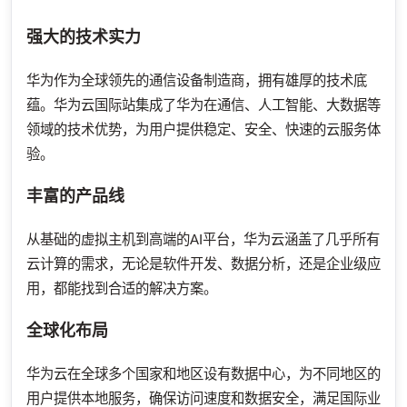
强大的技术实力
华为作为全球领先的通信设备制造商，拥有雄厚的技术底
蕴。华为云国际站集成了华为在通信、人工智能、大数据等
领域的技术优势，为用户提供稳定、安全、快速的云服务体
验。
丰富的产品线
从基础的虚拟主机到高端的AI平台，华为云涵盖了几乎所有
云计算的需求，无论是软件开发、数据分析，还是企业级应
用，都能找到合适的解决方案。
全球化布局
华为云在全球多个国家和地区设有数据中心，为不同地区的
用户提供本地服务，确保访问速度和数据安全，满足国际业