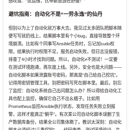
感叹道：“这运维，比带薪旅游还舒服！”
避坑指南：自动化不是“一劳永逸”的仙丹
但别以为上了自动化就万事大吉。我见过太多团队把脚本随
便写写就扔线上，结果脚本里有个小bug，直接导致整个环
境崩溃。比如有个同事写Ansible任务时，忘记加sudo权
限，结果执行时权限不足，服务启动失败，但日志没报错，
排查了4小时才找到问题。所以，自动化≠不测试！一定要
在测试环境跑通，再灰度上线。另外，安全也是大问题——
自动化脚本如果泄露账号密码，那真是“自己给自己挖坑”。
记得用密钥管理工具，别把密码写死在脚本里。最后，别忘
了监控：自动化系统自己出问题怎么办？所以得给自动化工
具也配上监控，确保它自己不出幺蛾子。比如用
Prometheus监控Ansible执行状态，发现任务失败立刻报
警，这样才能真正“躺平”。有次某公司自动化脚本误删了生
产数据库备份，结果全公司集体跪了。教训太深刻：自动化
脚本必须经过“三重保险”——代码审查、测试环境验证、生