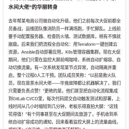
水间大佬”的华丽转身
去年帮某电商公司做自动化升级，他们之前每次大促前都全
员备战，运维团队像消防员一样满场跑，手忙脚乱。上线前
要手动配置服务器、检查防火墙、测试数据库，稍有不慎就
崩盘。后来我们把流程全自动化：用Terraform一键创建云
资源，Ansible自动部署应用，K8s管理容器集群。现在大促
期间，他们只需在监控大屏前喝咖啡，系统自动扩缩容、自
动切换流量。有一次系统发现某节点异常，自动隔离并重
启，整个过程0人工干预。团队成员笑称：“以前是救火队
员，现在是茶水间大佬——毕竟故障都让机器解决了，我们
只需要负责点赞！”更绝的是，他们甚至把自动化流程集成
到GitLab CI/CD里，每次代码提交自动触发测试和部署，上
线时间从几小时缩短到几分钟，老板乐得直拍大腿：“这钱
花得值！”有个同事甚至在大促期间去旅游了，手机收到系
统自动扩容成功的通知，回来看着监控大屏上的流量曲线，