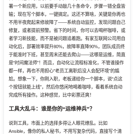
署一个新应用，以前要手动敲几十条命令，步骤一错全盘皆
输；现在写个脚本，一键搞定。这还不算啥，关键是你再也
不用半夜爬起来修故障了——系统自动监控，发现问题自己
修复，或者提前预警。省下的时间，你可以去喝杯咖啡，或
者学习新技能，而不是被问题追着跑。有家互联网公司用自
动化后，部署效率提升80%，故障率直降90%，团队成员终
于能准时下班，甚至周末还能去爬山——这哪是运维，简直
是“时间魔法师”！而且，自动化让流程标准化，不管谁操作
都一样，再也不用担心“老员工离职后没人会配环境”的尴
尬。想象一下，你刚入职，老板递给你一个脚本，说“点这
个按钮就能上线”，然后你悠闲地喝着咖啡，看着系统自动
完成所有操作。这种感觉，比中彩票还爽！
工具大乱斗：谁是你的“运维神兵”？
说到工具，市面上的选择多得让人眼花缭乱。比如
Ansible，像你的私人秘书，不用写复杂代码，直接写个清