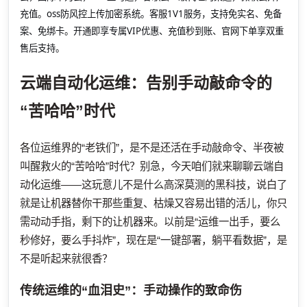
充值。oss防风控上传加密系统。客服1V1服务，支持免实名、免备
案、免绑卡。开通即享专属VIP优惠、充值秒到账、官网下单享双重
售后支持。
云端自动化运维：告别手动敲命令的
“苦哈哈”时代
各位运维界的“老铁们”，是不是还活在手动敲命令、半夜被
叫醒救火的“苦哈哈”时代？别急，今天咱们就来聊聊云端自
动化运维——这玩意儿不是什么高深莫测的黑科技，说白了
就是让机器替你干那些重复、枯燥又容易出错的活儿，你只
需动动手指，剩下的让机器来。以前是“运维一出手，要么
秒修好，要么手抖炸”，现在是“一键部署，躺平看数据”，是
不是听起来就很香？
传统运维的“血泪史”：手动操作的致命伤