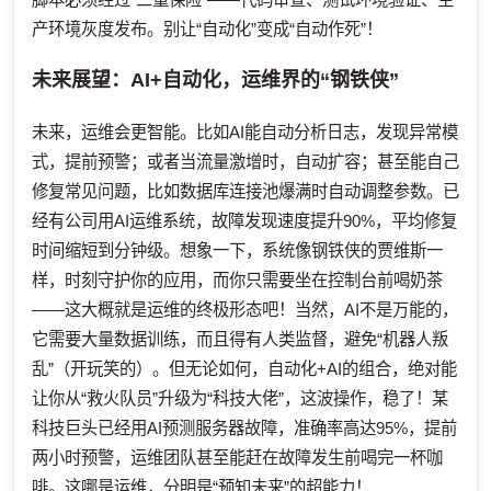
产环境灰度发布。别让“自动化”变成“自动作死”！
未来展望：AI+自动化，运维界的“钢铁侠”
未来，运维会更智能。比如AI能自动分析日志，发现异常模
式，提前预警；或者当流量激增时，自动扩容；甚至能自己
修复常见问题，比如数据库连接池爆满时自动调整参数。已
经有公司用AI运维系统，故障发现速度提升90%，平均修复
时间缩短到分钟级。想象一下，系统像钢铁侠的贾维斯一
样，时刻守护你的应用，而你只需要坐在控制台前喝奶茶
——这大概就是运维的终极形态吧！当然，AI不是万能的，
它需要大量数据训练，而且得有人类监督，避免“机器人叛
乱”（开玩笑的）。但无论如何，自动化+AI的组合，绝对能
让你从“救火队员”升级为“科技大佬”，这波操作，稳了！某
科技巨头已经用AI预测服务器故障，准确率高达95%，提前
两小时预警，运维团队甚至能赶在故障发生前喝完一杯咖
啡。这哪是运维，分明是“预知未来”的超能力！