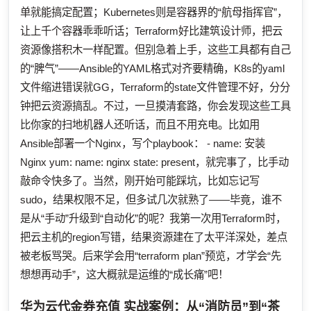
单就能搞定配置；Kubernetes则是容器界的“航母指挥官”，
让上千个容器乖乖听话；Terraform好比建筑设计师，把云
资源像搭积木一样配置。但别急着上手，这些工具都有自己
的“脾气”——Ansible的YAML格式对齐要精确，K8s的yaml
文件缩进错误就GG，Terraform的state文件管理不好，分分
钟把云资源搞乱。不过，一旦摸清套路，你会发现这些工具
比你家的扫地机器人还听话，而且不用充电。比如用
Ansible部署一个Nginx，写个playbook： - name: 安装
Nginx yum: name: nginx state: present，就完事了，比手动
敲命令快多了。当然，刚开始可能踩坑，比如忘记写
sudo，结果权限不足，但多试几次就熟了——毕竟，谁不
是从“手动”升级到“自动化”的呢？我第一次用Terraform时，
把云主机的region写错，结果资源建在了太平洋深处，差点
被老板骂哭。后来学会用“terraform plan”预览，才学会“先
想想再动手”，这大概就是运维的“成长痛”吧！
华为云代金券充值
实战案例：从“消防员”到“茶