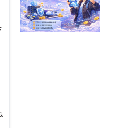
信
。
我
心