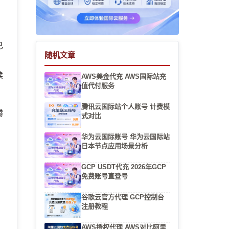
已
随机文章
读
AWS美金代充 AWS国际站充
值代付服务
腾讯云国际站个人账号 计费模
腾
式对比
华为云国际账号 华为云国际站
日本节点应用场景分析
GCP USDT代充 2026年GCP
免费账号直登号
间
谷歌云官方代理 GCP控制台
耐
注册教程
AWS授权代理 AWS对比阿里