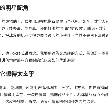
的明星配角
话的虚拟助手，偶尔出现在电影背景里当个花瓶。如今，数字人
成了能办事、能陪聊、还能打卡的“同事”与“邻居”。腾讯云数字
力，把冰冷的机器变得更像会读心的小伙伴（当然不是占卜那种
汇，也不念经式讲概念。我要用通俗又风趣的方式，带你逛一圈
讲讲落地时那些容易踩的坑以及如何优雅避雷。
它想得太玄乎
能听、能理解，还能用表情和动作回应你”。比方说：你在直播
用口播说明库存，一边在屏幕上指向商品图片，若你情绪有点不
——这就是视觉、听觉、语义和情感四条腿齐发力的结果。