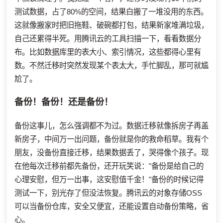
测试数据，占了80%的空间，结果白搬了一堆没用的东西。
这就像搬家时把旧拖鞋、破碗都打包，结果新家堆满垃圾，
自己还累得半死。用腾讯云的工具扫描一下，看看数据分
布。比如数据库里的表大小、索引情况，这些都得心里有
数。不然迁移时突然发现某个表太大，手忙脚乱，那可就尴
尬了。
备份！备份！还是备份！
备份这事儿，怎么强调都不为过。数据迁移就像拆房子再盖
新房子，中间万一出问题，备份就是你的救命稻草。我有个
朋友，没备份直接迁移，结果数据丢了，哭得像个孩子。现
在他每次迁移前都先备份，还开玩笑说："备份是给自己的
心理安慰，但万一出事，这安慰值千金！"备份的时候记得
测试一下，别光存了但没法恢复。腾讯云的对象存储OSS
可以当备份仓库，安全又便宜，还能设置自动备份策略，省
心。