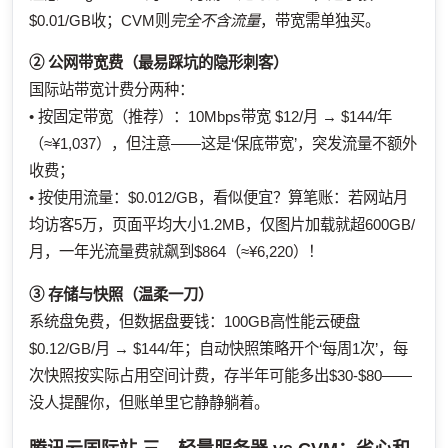
$0.01/GB收；CVM则
完全不含流量
，带宽需单独买。
② 公网带宽费（最易踩坑的隐形刺客）
国际站带宽计费分两种：
• 按固定带宽（推荐）：10Mbps带宽 $12/月 → $144/年
（≈¥1,037），但注意——这是‘保底带宽’，突发流量不额外
收费；
• 按使用流量：$0.012/GB，看似便宜？算笔账：若网站月
均访客5万，页面平均大小1.2MB，仅图片加载就超600GB/
月，一年光流量费就飙到$864（≈¥6,220）！
③ 存储与快照（温柔一刀）
系统盘免费，但数据盘要钱：100GB高性能云硬盘
$0.12/GB/月 → $144/年；自动快照策略开个‘每周1次’，每
次快照按实际占用空间计费，存半年可能多出$30-$80——
没人提醒你，但账单里它静静躺着。