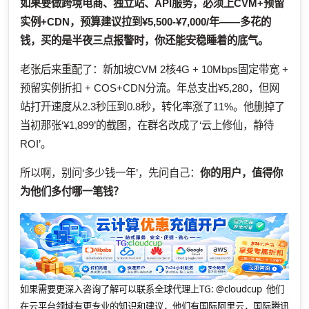
如果要做跨境电商、独立站、API服务，必须上CVM+预留
实例+CDN，预算建议拉到¥5,500-¥7,000/年——多花的
钱，买的是半夜三点报警时，你还能安稳睡着的底气。
老张后来重配了：新加坡CVM 2核4G + 10Mbps固定带宽 +
预留实例折扣 + COS+CDN分流。年总支出¥5,280，但网
站打开速度从2.3秒压到0.8秒，转化率涨了11%。他删掉了
当初那张‘¥1,899’的截图，在群名改成了‘云上修仙，静待
ROI’。
所以啊，别问‘多少钱一年’，先问自己：
你的用户，值得你
为他们多付哪一笔钱？
如果需要更深入咨询了解可以联系全球代理上
TG: @cloudcup 他们
在云平台领域有更专业的知识和建议，他们有国际阿里云，国际腾讯