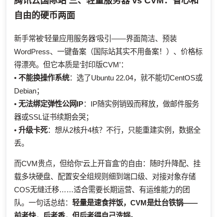
腾讯云国际站
三、轻量服务器 vs CVM：省心和
自由的硬币两面
新手常被‘轻量应用服务器’吸引——界面简洁、预装
WordPress、一键备案（国际站其实不用备案！）、价格标
得漂亮。但它本质是‘封印版CVM’：
•
不能换操作系统
：选了Ubuntu 22.04，就不能切CentOS或
Debian；
•
无法绑定弹性公网IP
：IP随实例销毁而释放，做邮件服务
器或SSL证书续期会哭；
•
升级卡死
：想从2核升4核？不行，只能重建实例，数据全
丢。
而CVM贵点，但给你‘云上开盲盒’的自由：随时升降配、挂
载多块硬盘、配置安全组规则细到端口级、对接对象存储
COS无缝迁移……适合需要长期运营、有运维能力的团
队。一句话总结：
轻量是速食拌饭，CVM是灶台铁锅——
前者快，后者香，但后者得自己洗锅。