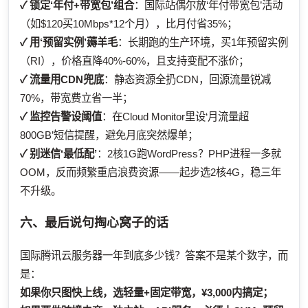
✓ 锁定‘年付+带宽包’组合
：国际站偶尔放‘年付带宽包’活动
（如$120买10Mbps*12个月），比月付省35%；
✓ 用‘预留实例’薅羊毛
：长期跑的生产环境，买1年预留实例
（RI），价格直降40%-60%，且支持变配不涨价；
✓ 流量用CDN兜底
：静态资源全扔CDN，回源流量锐减
70%，带宽费立省一半；
✓ 监控告警设阈值
：在Cloud Monitor里设‘月流量超
800GB’短信提醒，避免月底突然爆单；
✓ 别迷信‘最低配’
：2核1G跑WordPress？PHP进程一多就
OOM，反而频繁重启浪费资源——起步选2核4G，稳三年
不升级。
六、最后说句掏心窝子的话
国际腾讯云服务器一年到底多少钱？答案不是某个数字，而
是：
如果你只图快上线，选轻量+固定带宽，¥3,000内搞定；