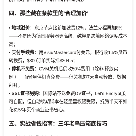
四、那些藏在条款里的‘合理加价’
•
地域溢价
：东京节点比新加坡贵12%，法兰克福再加8%
——不是因为德国服务器更高级，纯粹是跨境网络调度成本
高；
•
支付手续费
：用Visa/Mastercard付美元，银行收1.5%货币
转换费，$300订单实际扣$304.5；
•
停机不免费
：CVM关机后仍收50%费用（除非‘释放实
例’），而轻量停机真免费——但关机超7天自动释放，数据
拜拜；
•
SSL证书另购
：国际站不送免费DV证书，Let's Encrypt虽
可自配，但自动续期脚本在轻量里权限受限，折腾半天不如
花$15/年买个商业证书省心。
五、实战省钱指南：三年老鸟压箱底技巧