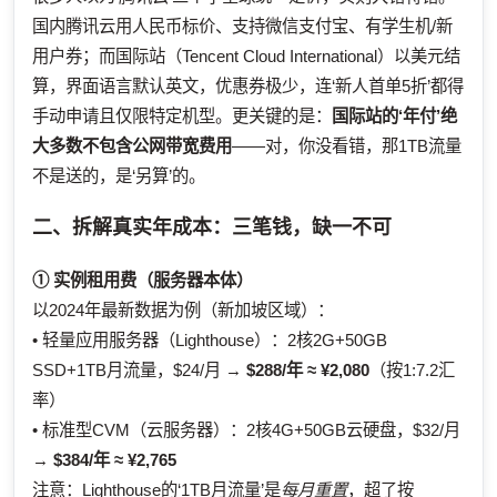
国内腾讯云用人民币标价、支持微信支付宝、有学生机/新
用户券；而国际站（Tencent Cloud International）以美元结
算，界面语言默认英文，优惠券极少，连‘新人首单5折’都得
手动申请且仅限特定机型。更关键的是：
国际站的‘年付’绝
大多数不包含公网带宽费用
——对，你没看错，那1TB流量
不是送的，是‘另算’的。
二、拆解真实年成本：三笔钱，缺一不可
① 实例租用费（服务器本体）
以2024年最新数据为例（新加坡区域）：
• 轻量应用服务器（Lighthouse）：2核2G+50GB
SSD+1TB月流量，$24/月 →
$288/年 ≈ ¥2,080
（按1:7.2汇
率）
• 标准型CVM（云服务器）：2核4G+50GB云硬盘，$32/月
→
$384/年 ≈ ¥2,765
注意：Lighthouse的‘1TB月流量’是
每月重置
，超了按