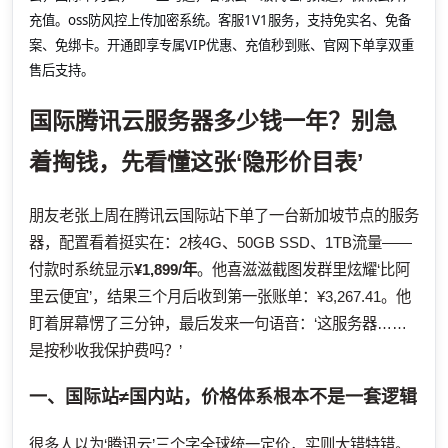
充值。oss防风控上传加密系统。客服1V1服务，支持免实名、免备
案、免绑卡。开通即享专属VIP优惠、充值秒到账、官网下单享双重
售后支持。
国际腾讯云服务器多少钱一年？别急
着掏钱，先看懂这张‘隐形价目表’
朋友老张上周在腾讯云国际站下单了一台新加坡节点的服务
器，配置看着挺实在：2核4G、50GB SSD、1TB流量——
付款时系统显示
¥1,899/年
。他喜滋滋截图发群里炫耀‘比阿
里云便宜’，结果三个月后收到第一张账单：¥3,267.41。他
盯着屏幕愣了三分钟，最后发来一句语音：‘这服务器……
是按秒收我保护费吗？’
一、国际站≠国内站，价格体系根本不是一套逻辑
很多人以为‘腾讯云’三个字全球统一定价，实则大错特错。